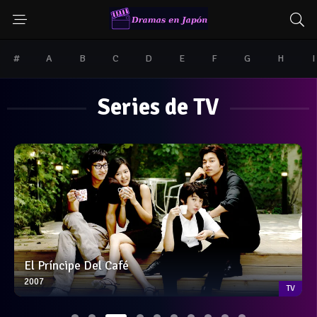
#
A
B
C
D
E
F
G
H
I
Series de TV
Educando a la Princesa
2006
TV