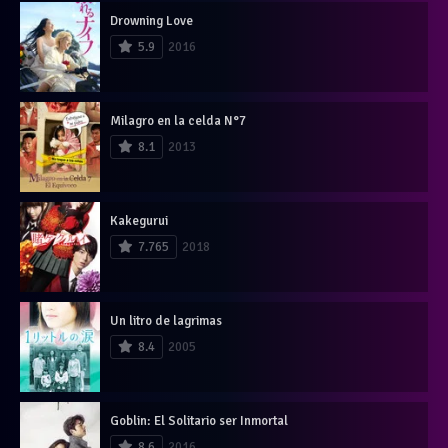
Drowning Love
5.9
2016
Milagro en la celda N°7
8.1
2013
Kakegurui
7.765
2018
Un litro de lagrimas
8.4
2005
Goblin: El Solitario ser Inmortal
8.6
2016