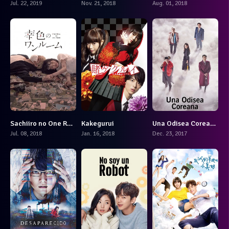
Jul. 22, 2019
Nov. 21, 2018
Aug. 01, 2018
Sachiiro no One Room
Kakegurui
Una Odisea Coreana
7.1
7.765
8.043
Jul. 08, 2018
Jan. 16, 2018
Dec. 23, 2017