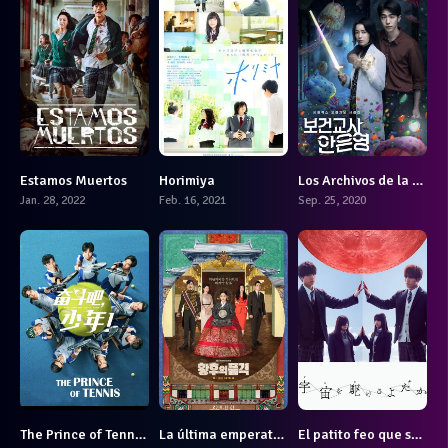
Estamos Muertos
Horimiya
Los Archivos de la Enfermera Escolar
8.3
6.5
7.3
Jan. 28, 2022
Feb. 16, 2021
Sep. 25, 2020
The Prince of Tennis: Match! Tennis Juniors
La última emperatriz
El patito feo que surcó los cielos
7.9
6
7.473