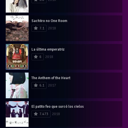
Sachiiro no One Room
7.1
2018
La última emperatriz
6
2018
The Anthem of the Heart
6.1
2017
El patito feo que surcó los cielos
7.473
2018