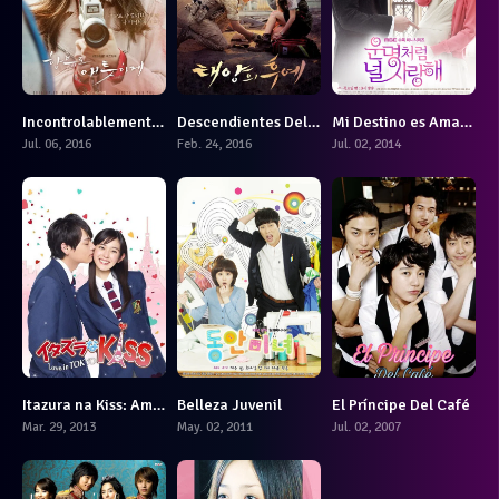
Incontrolablemente Enamorados
Descendientes Del Sol
Mi Destino es Amarte
7.4
8.357
8.286
Jul. 06, 2016
Feb. 24, 2016
Jul. 02, 2014
Itazura na Kiss: Amor en Tokyo
Belleza Juvenil
El Príncipe Del Café
7.465
7
8.161
Mar. 29, 2013
May. 02, 2011
Jul. 02, 2007