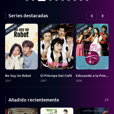
Series destacadas
DESTACADO
DESTACADO
DESTACADO
DESTACADO
cendientes Del Sol
No Soy Un Robot
El Príncipe Del Café
Educando a la Princesa
U
7
8.311
8.161
7.611
2017
2007
2006
2
Añadido recientemente
23