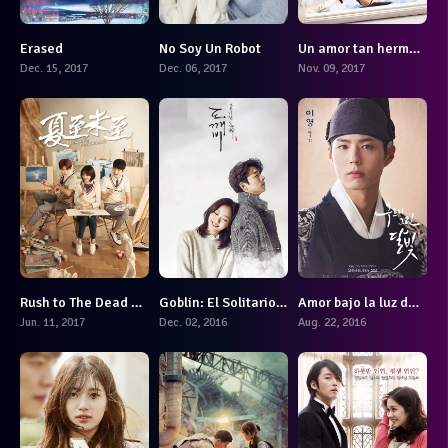
a-iluma-one-iluma-i-ve-iluma-i-prime-karsilastirmasi
Erased
No Soy Un Robot
Un amor tan hermoso
7.343
8.311
7.7
Dec. 15, 2017
Dec. 06, 2017
Nov. 09, 2017
Rush to The Dead Summer
Goblin: El Solitario ser Inmortal
Amor bajo la luz de la luna
3.6
8.6
7
Jun. 11, 2017
Dec. 02, 2016
Aug. 22, 2016