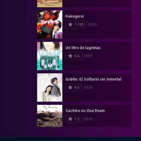
Kakegurui
7.765
2018
Un litro de lagrimas
8.4
2005
Goblin: El Solitario ser Inmortal
8.6
2016
Sachiiro no One Room
7.1
2018