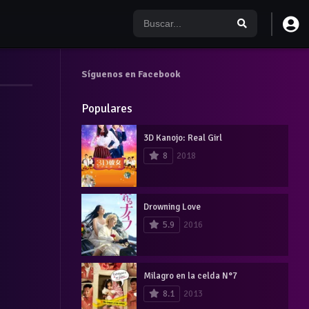
Síguenos en Facebook
Populares
3D Kanojo: Real Girl
8
2018
Drowning Love
5.9
2016
Milagro en la celda N°7
8.1
2013