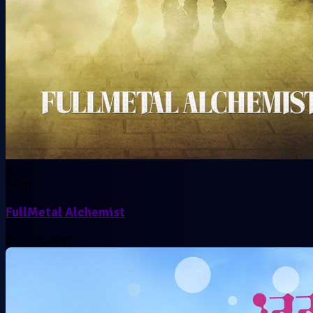
5.3
720p
FullMetal Alchemist
Dec. 01, 2017