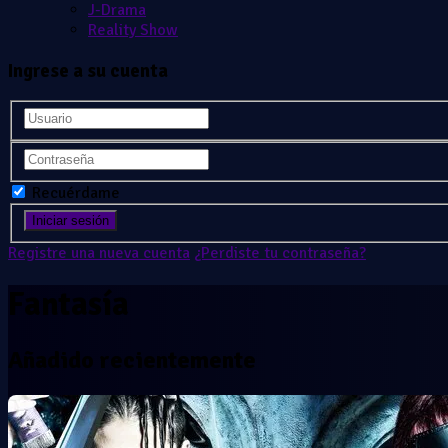
J-Drama
Reality Show
Ingrese a su cuenta
Recuérdame
Registre una nueva cuenta
¿Perdiste tu contraseña?
Fantasía
Añadido recientemente