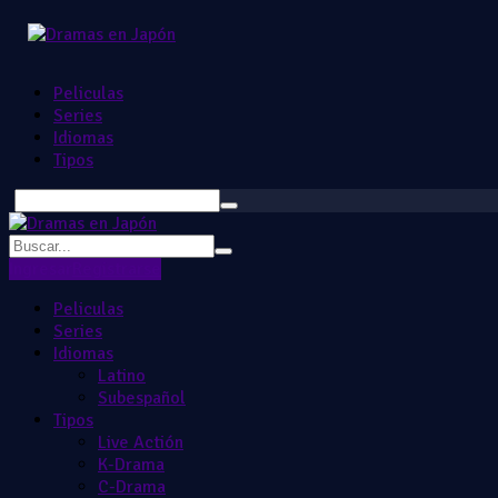
Peliculas
Series
Idiomas
Tipos
Ingresar
Registrarse
Peliculas
Series
Idiomas
Latino
Subespañol
Tipos
Live Actión
K-Drama
C-Drama