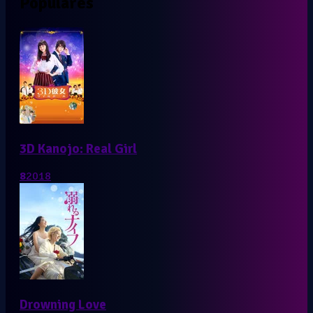
Populares
3D Kanojo: Real Girl
8
2018
Drowning Love