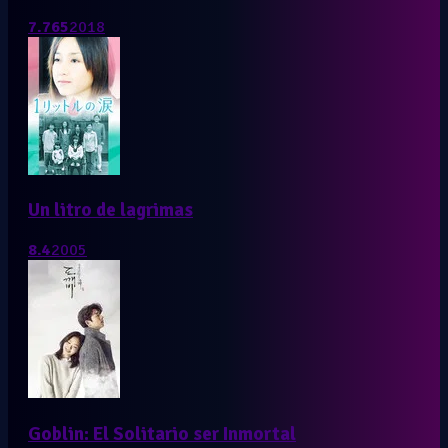
7.765
2018
Un litro de lagrimas
8.4
2005
Goblin: El Solitario ser Inmortal