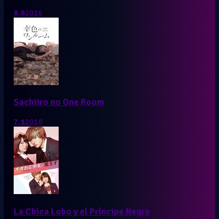
8.6
2016
Sachiiro no One Room
7.1
2018
La Chica Lobo y el Príncipe Negro