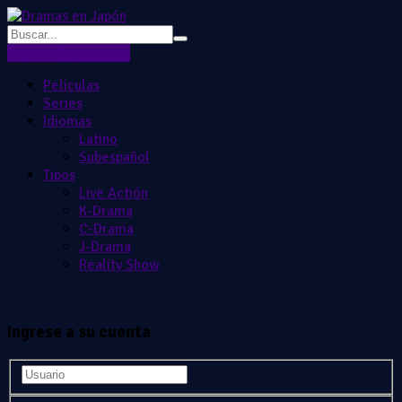
Ingresar
Registrarse
Peliculas
Series
Idiomas
Latino
Subespañol
Tipos
Live Actión
K-Drama
C-Drama
J-Drama
Reality Show
Ingrese a su cuenta