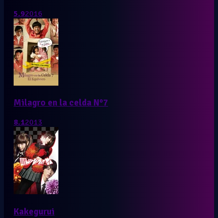
5.9
2016
Milagro en la celda N°7
8.1
2013
Kakegurui