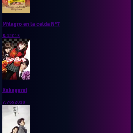
Milagro en la celda N°7
8.1
2013
Kakegurui
7.765
2018