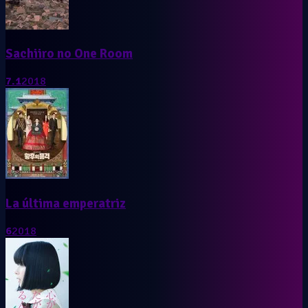
Sachiiro no One Room
7.1
2018
La última emperatriz
6
2018