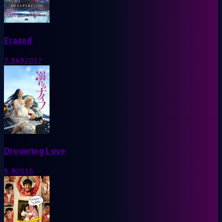
Erased
7.343
2017
Drowning Love
5.9
2016