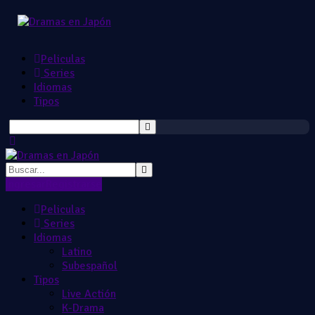
Peliculas
Series
Idiomas
Tipos
Ingresar
Registrarse
Peliculas
Series
Idiomas
Latino
Subespañol
Tipos
Live Actión
K-Drama