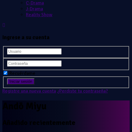
C-Drama
J-Drama
Reality Show
Ingrese a su cuenta
Recuérdame
Registre una nueva cuenta
¿Perdiste tu contraseña?
Andō Miyu
Añadido recientemente