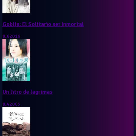
Goblin: El Solitario ser Inmortal
8.6
2016
Un litro de lagrimas
8.4
2005