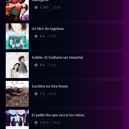
7.765
2018
Un litro de lagrimas
8.4
2005
Goblin: El Solitario ser Inmortal
8.6
2016
Sachiiro no One Room
7.1
2018
El patito feo que surcó los cielos
7.473
2018