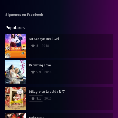
Síguenos en Facebook
Populares
3D Kanojo: Real Girl
8
2018
Drowning Love
5.9
2016
Milagro en la celda N°7
8.1
2013
Kakegurui