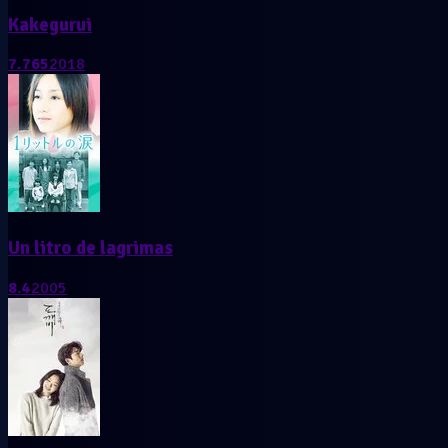
Kakegurui
7.765
2018
Un litro de lagrimas
8.4
2005