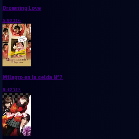
Drowning Love
5.9
2016
Milagro en la celda N°7
8.1
2013