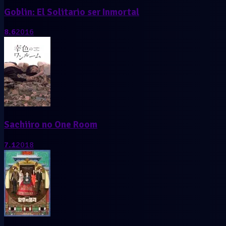
Goblin: El Solitario ser Inmortal
8.6
2016
Sachiiro no One Room
7.1
2018