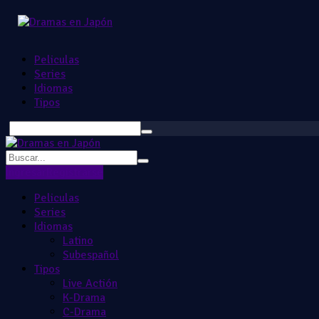
Peliculas
Series
Idiomas
Tipos
Ingresar
Registrarse
Peliculas
Series
Idiomas
Latino
Subespañol
Tipos
Live Actión
K-Drama
C-Drama