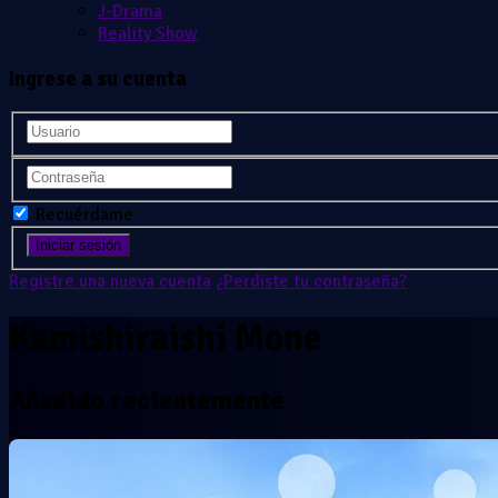
J-Drama
Reality Show
Ingrese a su cuenta
Recuérdame
Registre una nueva cuenta
¿Perdiste tu contraseña?
Kamishiraishi Mone
Añadido recientemente