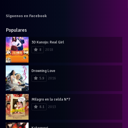
Síguenos en Facebook
Populares
3D Kanojo: Real Girl
8
2018
Drowning Love
5.9
2016
Milagro en la celda N°7
8.1
2013
Kakegurui