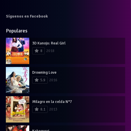
Síguenos en Facebook
Populares
3D Kanojo: Real Girl
8
2018
Drowning Love
5.9
2016
Milagro en la celda N°7
8.1
2013
Kakegurui