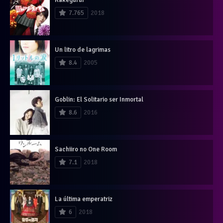
7.765
2018
Un litro de lagrimas
8.4
2005
Goblin: El Solitario ser Inmortal
8.6
2016
Sachiiro no One Room
7.1
2018
La última emperatriz
6
2018