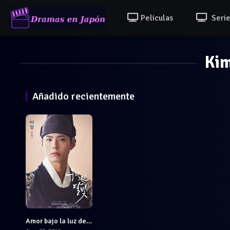
Peliculas
Serie
Kim
Añadido recientemente
Amor bajo la luz de la luna
7