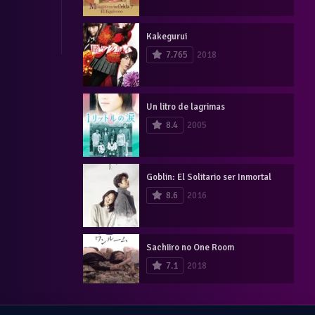
Kakegurui
7.765
2018
Un litro de lagrimas
8.4
2005
Goblin: El Solitario ser Inmortal
8.6
2016
Sachiiro no One Room
7.1
2018