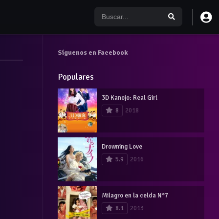
Síguenos en Facebook
Populares
3D Kanojo: Real Girl
8
2018
Drowning Love
5.9
2016
Milagro en la celda N°7
8.1
2013