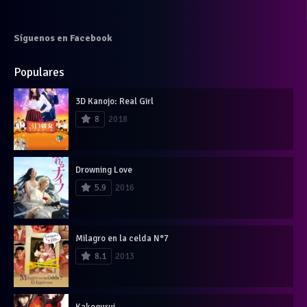
Síguenos en Facebook
Populares
3D Kanojo: Real Girl
8
2018
Drowning Love
5.9
2016
Milagro en la celda N°7
8.1
2013
Kakegurui