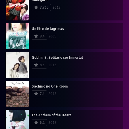
7.765
2018
Un litro de lagrimas
8.4
2005
Goblin: El Solitario ser Inmortal
8.6
2016
Sachiiro no One Room
7.1
2018
The Anthem of the Heart
6.1
2017