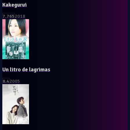
Kakegurui
7.765
2018
Un litro de lagrimas
8.4
2005