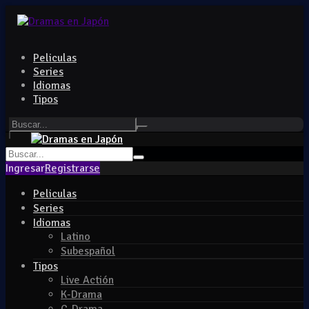
Peliculas
Series
Idiomas
Tipos
Ingresar
Registrarse
Peliculas
Series
Idiomas
Latino
Subespañol
Tipos
Live Actión
K-Drama