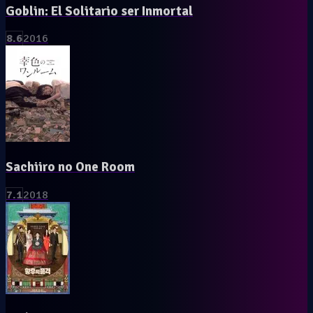
Goblin: El Solitario ser Inmortal
8.6
2016
Sachiiro no One Room
7.1
2018