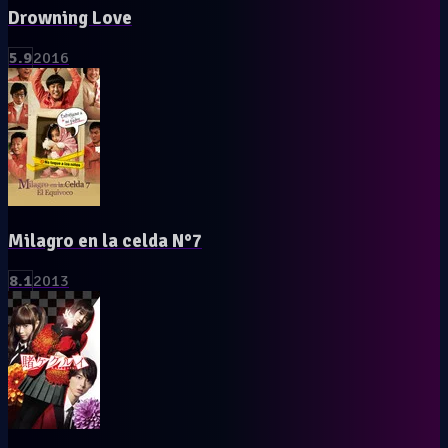
Drowning Love
5.9
2016
Milagro en la celda N°7
8.1
2013