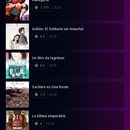
7.765
2018
Goblin: El Solitario ser Inmortal
8.6
2016
Un litro de lagrimas
8.4
2005
Sachiiro no One Room
7.1
2018
La última emperatriz
6
2018