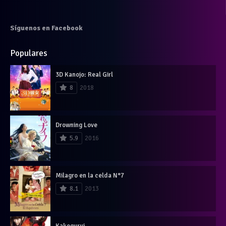
Síguenos en Facebook
Populares
3D Kanojo: Real Girl
8
2018
Drowning Love
5.9
2016
Milagro en la celda N°7
8.1
2013
Kakegurui