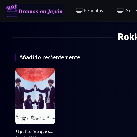
Peliculas
Serie
Rokk
Añadido recientemente
El patito feo que surcó los cielos
7.473