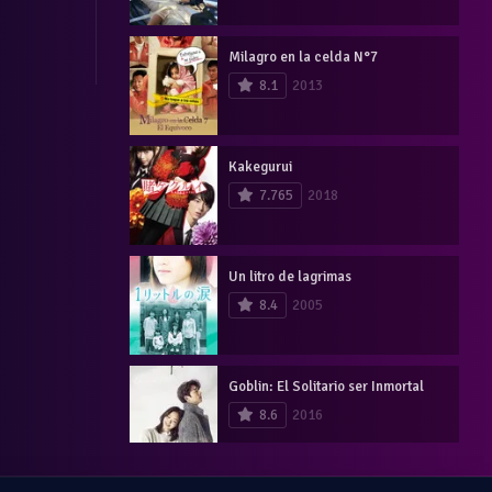
Milagro en la celda N°7
8.1
2013
Kakegurui
7.765
2018
Un litro de lagrimas
8.4
2005
Goblin: El Solitario ser Inmortal
8.6
2016