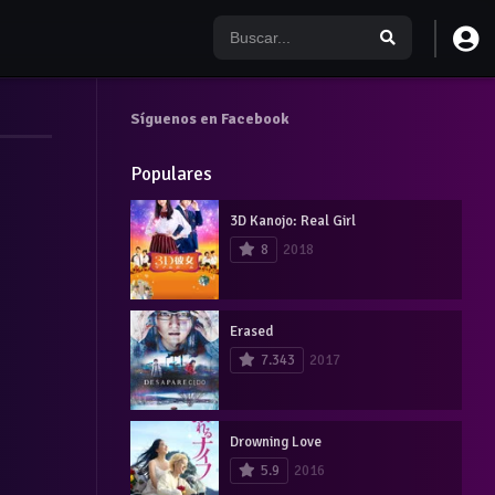
Síguenos en Facebook
Populares
3D Kanojo: Real Girl
8
2018
Erased
7.343
2017
Drowning Love
5.9
2016