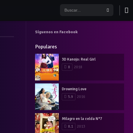
Síguenos en Facebook
Populares
3D Kanojo: Real Girl
8
2018
Drowning Love
5.9
2016
Milagro en la celda N°7
8.1
2013