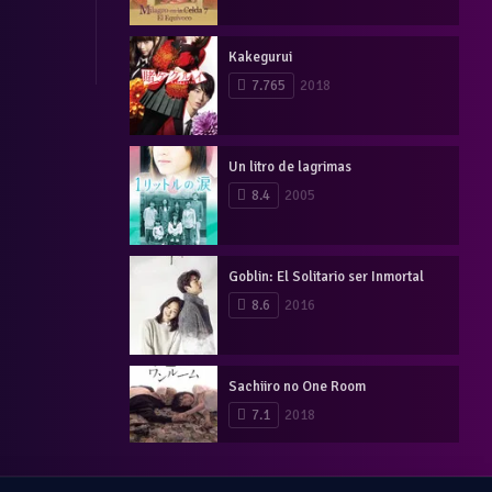
Kakegurui
7.765
2018
Un litro de lagrimas
8.4
2005
Goblin: El Solitario ser Inmortal
8.6
2016
Sachiiro no One Room
7.1
2018