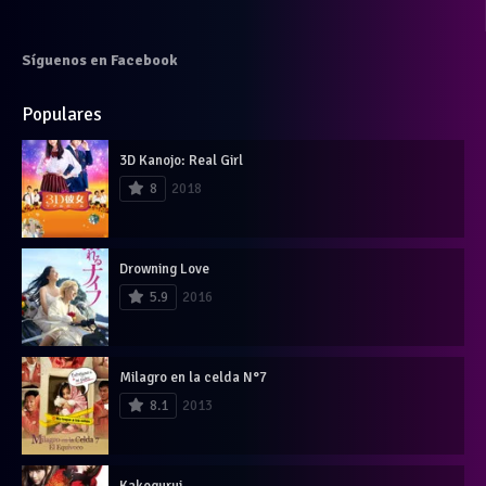
Síguenos en Facebook
Populares
3D Kanojo: Real Girl
8
2018
Drowning Love
5.9
2016
Milagro en la celda N°7
8.1
2013
Kakegurui