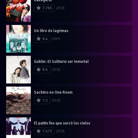
7.765
2018
Un litro de lagrimas
8.4
2005
Goblin: El Solitario ser Inmortal
8.6
2016
Sachiiro no One Room
7.1
2018
El patito feo que surcó los cielos
7.473
2018