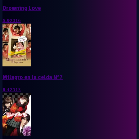
Drowning Love
5.9
2016
Milagro en la celda N°7
8.1
2013