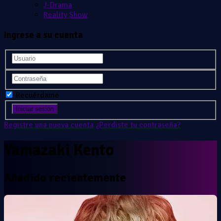
J-Drama
Reality Show
Ingrese a su cuenta
Recuérdame
Registre una nueva cuenta
¿Perdiste tu contraseña?
Yamazaki Kento
Añadido recientemente