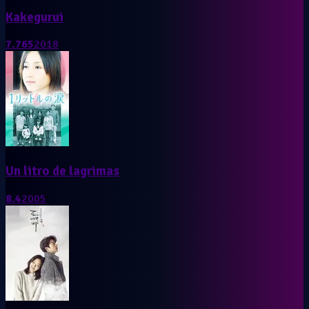
Kakegurui
7.765
2018
Un litro de lagrimas
8.4
2005