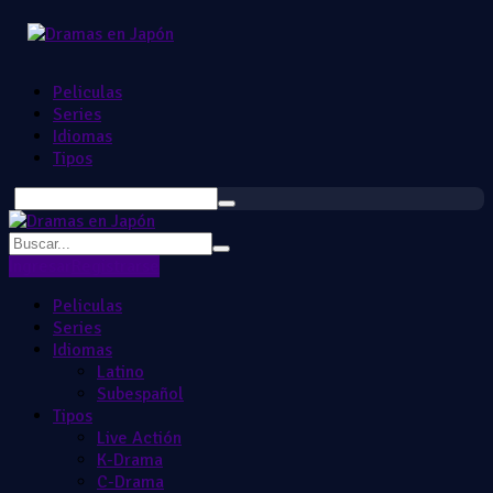
Peliculas
Series
Idiomas
Tipos
Ingresar
Registrarse
Peliculas
Series
Idiomas
Latino
Subespañol
Tipos
Live Actión
K-Drama
C-Drama