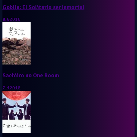
Goblin: El Solitario ser Inmortal
8.6
2016
Sachiiro no One Room
7.1
2018