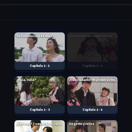
Nov. 24, 2014
Dec. 01, 2014
Turbulenta luna de miel
¿Mi matrimonio sigue en espera?
2 - 1
2 - 2
Dec. 15, 2014
Dec. 22, 2014
¿Hola, cielo?
¡Emocionante! Mi primera cita
2 - 3
2 - 4
Dec. 29, 2014
Jan. 05, 2015
¿Extremo? Compañeros Jaleco blancos
Un genio y celos