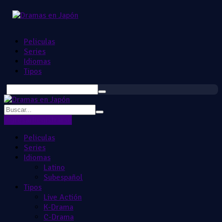
Peliculas
Series
Idiomas
Tipos
Ingresar
Registrarse
Peliculas
Series
Idiomas
Latino
Subespañol
Tipos
Live Actión
K-Drama
C-Drama