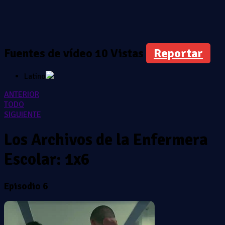
Fuentes de vídeo
10 Vistas
Reportar
Latino
ANTERIOR
TODO
SIGUIENTE
Los Archivos de la Enfermera
Escolar: 1x6
Episodio 6