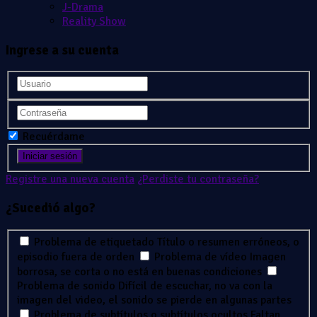
J-Drama
Reality Show
Ingrese a su cuenta
Recuérdame
Registre una nueva cuenta
¿Perdiste tu contraseña?
¿Sucedió algo?
Problema de etiquetado
Título o resumen erróneos, o
episodio fuera de orden
Problema de vídeo
Imagen
borrosa, se corta o no está en buenas condiciones
Problema de sonido
Difícil de escuchar, no va con la
imagen del video, el sonido se pierde en algunas partes
Problema de subtítulos o subtítulos ocultos
Faltan,