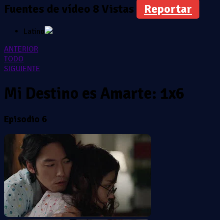
Fuentes de vídeo
8 Vistas
Reportar
Latino
ANTERIOR
TODO
SIGUIENTE
Mi Destino es Amarte: 1x6
Episodio 6