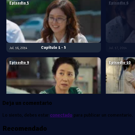
Episodio 5
Episodio 6
1 - 5
Jul. 16, 2014
Jul. 17, 2014
Episodio 9
Episodio 10
Deja un comentario
1 - 9
Jul. 30, 2014
Jul. 31, 2014
Lo siento, debes estar
conectado
para publicar un comentario.
Episodio 13
Episodio 14
Recomendado