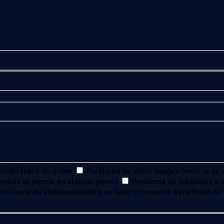
isodio fuera de orden
Problema de vídeo
Imagen borrosa, se 
 sonido se pierde en algunas partes
Problema de subtítulos o s
Problema de almacenamiento en búfer o conexión
Repetición de