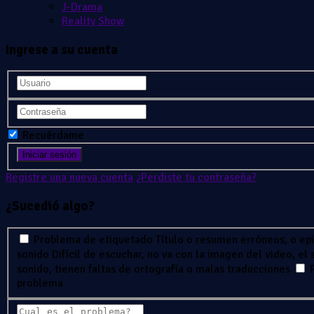
J-Drama
Reality Show
Ingrese a su cuenta
Recuérdame
Registre una nueva cuenta
¿Perdiste tu contraseña?
¿Sucedió algo?
Problema de etiquetado
Título o resumen erróneos, o ep
sonido
Difícil de escuchar, no va con la imagen del video, el
sonido, tienen faltas de ortografía o malas traducciones
problema