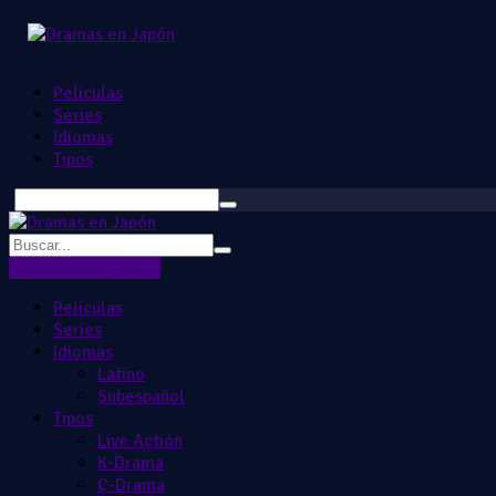
Peliculas
Series
Idiomas
Tipos
Ingresar
Registrarse
Peliculas
Series
Idiomas
Latino
Subespañol
Tipos
Live Actión
K-Drama
C-Drama