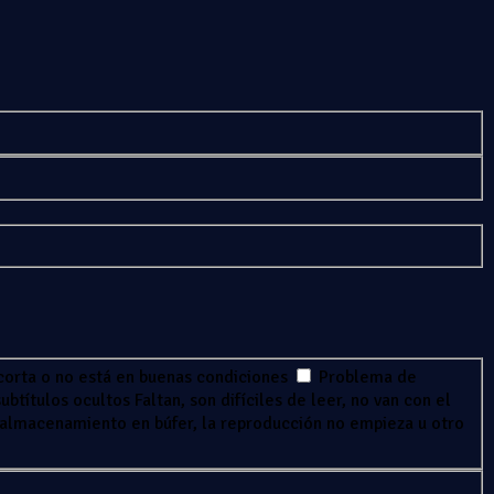
corta o no está en buenas condiciones
Problema de
ubtítulos ocultos
Faltan, son difíciles de leer, no van con el
 almacenamiento en búfer, la reproducción no empieza u otro