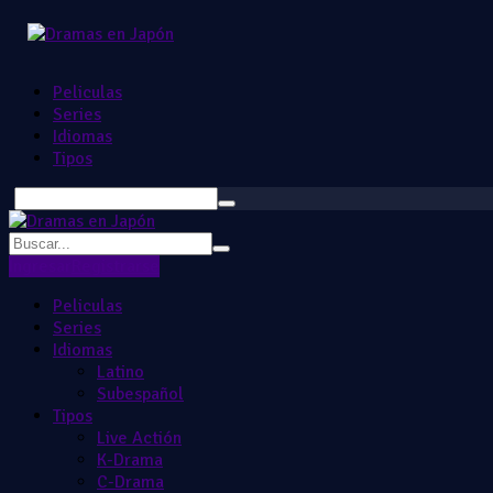
Peliculas
Series
Idiomas
Tipos
Ingresar
Registrarse
Peliculas
Series
Idiomas
Latino
Subespañol
Tipos
Live Actión
K-Drama
C-Drama