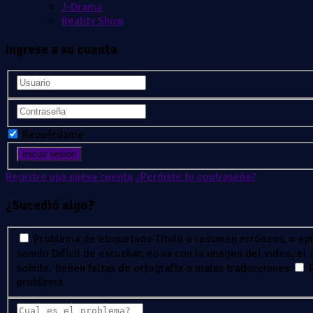
J-Drama
Reality Show
Ingrese a su cuenta
Recuérdame
Registre una nueva cuenta
¿Perdiste tu contraseña?
¿Sucedió algo?
Problema de etiquetado
Título o resumen erróneos, o ep
sonido
Difícil de escuchar, no va con la imagen del video, el
sonido, tienen faltas de ortografía o malas traducciones
problema