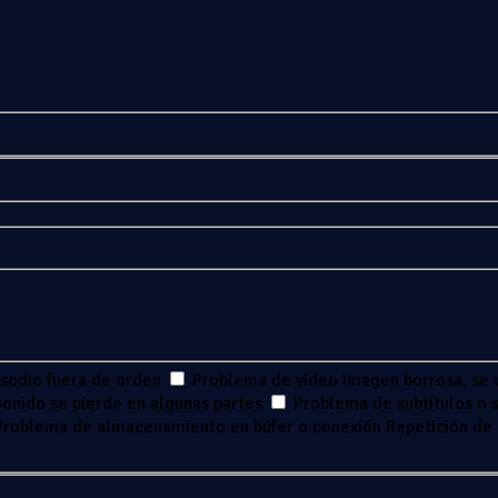
isodio fuera de orden
Problema de vídeo
Imagen borrosa, se 
 sonido se pierde en algunas partes
Problema de subtítulos o s
Problema de almacenamiento en búfer o conexión
Repetición de