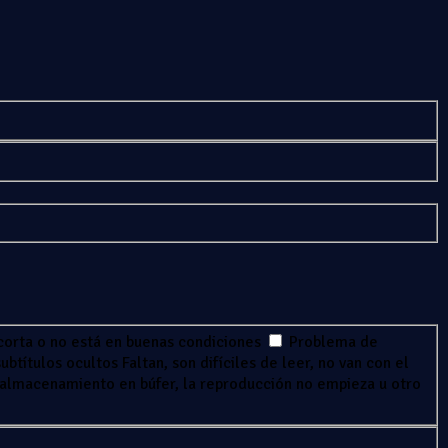
corta o no está en buenas condiciones
Problema de
ubtítulos ocultos
Faltan, son difíciles de leer, no van con el
 almacenamiento en búfer, la reproducción no empieza u otro