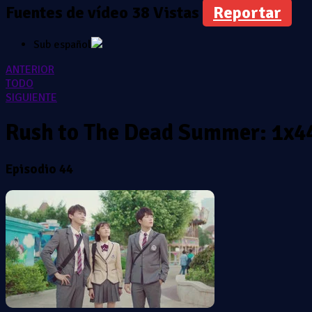
Fuentes de vídeo
38 Vistas
Reportar
Sub español
ANTERIOR
TODO
SIGUIENTE
Rush to The Dead Summer: 1x4
Episodio 44