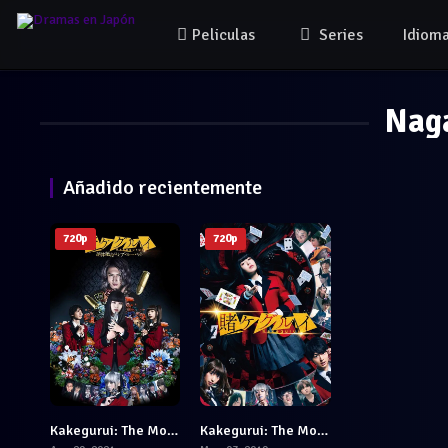
Peliculas
Series
Idiom
Nag
Añadido recientemente
720p
720p
Kakegurui: The Movie Part 2
Kakegurui: The Movie
6.3
6.1