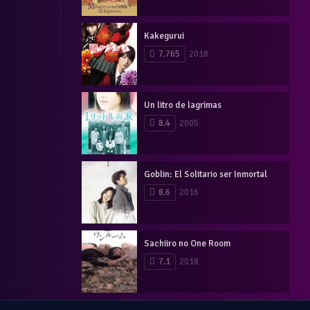
Kakegurui
7.765
2018
Un litro de lagrimas
8.4
2005
Goblin: El Solitario ser Inmortal
8.6
2016
Sachiiro no One Room
7.1
2018