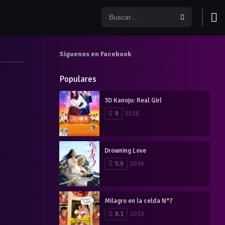
Síguenos en Facebook
Populares
3D Kanojo: Real Girl
8
2018
Drowning Love
5.9
2016
Milagro en la celda N°7
8.1
2013