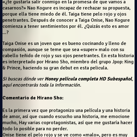
«¿te gustaría salir conmigo en la promesa de que vamos a
casarnos?» Nao Kogure es incapaz de rechazar su propuesta,
porque ella tiene miedo de él. Taiga tiene pelo rojo y ojos
penetrantes. Después de conocer a Taiga Onise, Nao Kogure
comienza a tener sentimientos por él. ¿Quizás esto es amor
…?
Taiga Onise es un joven que es bueno cocinando y lleno de
compasión, aunque se teme que sea «super» malo con su
cabello teñido de rojo y sus ojos penetrantes. En esta historia
es interpretado por Hirano Sho, miembro del grupo Jpop: King
& Prince, haciendo su gran debut en esta pelicula.
Si buscas dónde ver
Honey
película completa HD Subespañol
,
aquí encontrarás toda la información.
Comentario de Hirano Sho:
Es la primera vez que protagonizo una película y una historia
de amor, así que cuando escucho una historia, me emocione
mucho, Hay varias coprotagonistas, así que me gustaría hacer
todo lo posible para no perder.
Onise tiene el pelo rojo y se ve como «malo», pero es muy