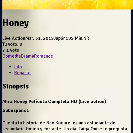
Honey
Live Action
Mar. 31, 2018
Japón
105 Min.
NR
Tu voto:
0
7
1
voto
Comedia
Drama
Romance
Info
Reparto
Sinopsis
Mira Honey Película Completa HD (Live action)
Subespañol:
Cuenta la historia de Nao Kogure es una estudiante de
secundaria tímida y cortante. Un día, Taiga Onise le pregunta