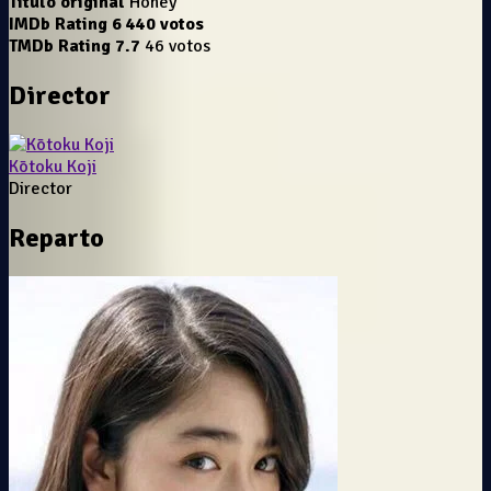
Título original
Honey
IMDb Rating
6
440 votos
TMDb Rating
7.7
46 votos
Director
Kōtoku Koji
Director
Reparto