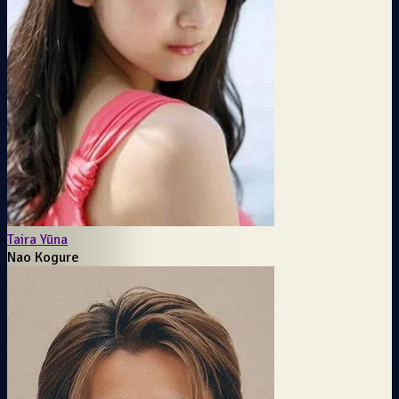
Taira Yūna
Nao Kogure
e-iluma-i-ve-iluma-i-prime-karsilastirmasi