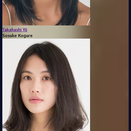
Takahashi Yū
Sosuke Kogure