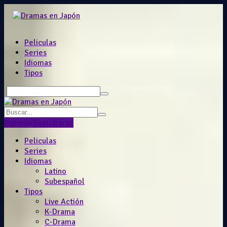
Peliculas
Series
Idiomas
Tipos
Ingresar
Registrarse
Peliculas
Series
Idiomas
Latino
Subespañol
Tipos
Live Actión
K-Drama
C-Drama