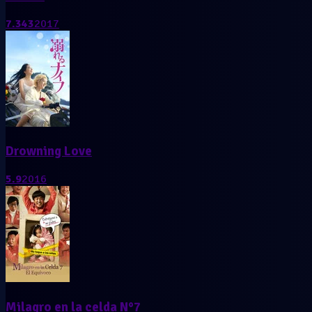
7.343
2017
Drowning Love
5.9
2016
Milagro en la celda N°7