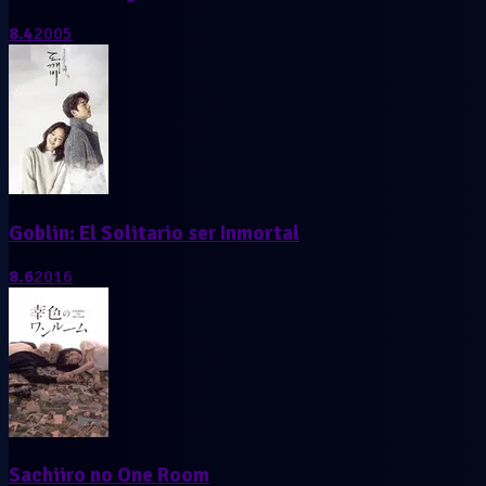
8.4
2005
Goblin: El Solitario ser Inmortal
8.6
2016
Sachiiro no One Room