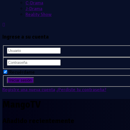
C-Drama
J-Drama
Reality Show
Ingrese a su cuenta
Recuérdame
Registre una nueva cuenta
¿Perdiste tu contraseña?
MangoTV
Añadido recientemente