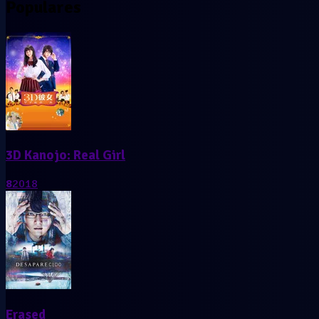
Populares
3D Kanojo: Real Girl
8
2018
Erased