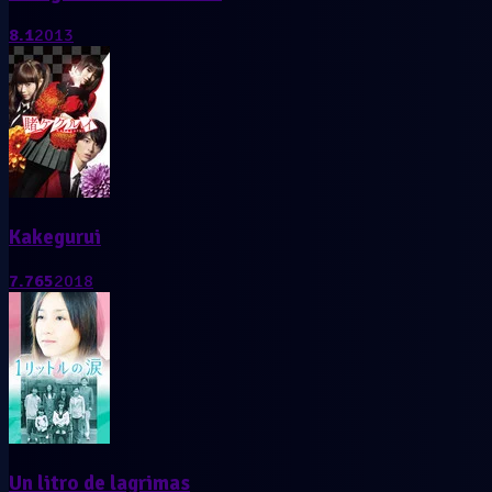
8.1
2013
Kakegurui
7.765
2018
Un litro de lagrimas