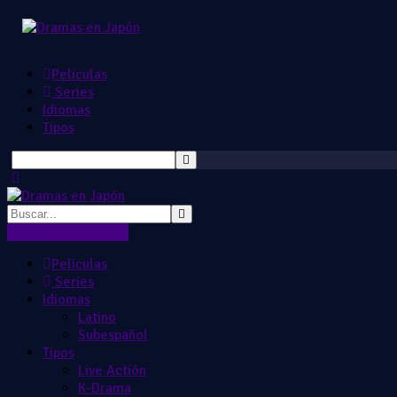
Peliculas
Series
Idiomas
Tipos
Ingresar
Registrarse
Peliculas
Series
Idiomas
Latino
Subespañol
Tipos
Live Actión
K-Drama