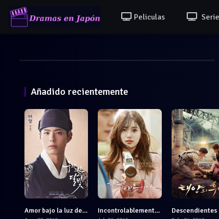
Peliculas
Serie
Añadido recientemente
Amor bajo la luz de la luna
Incontrolablemente Enamorados
7
7.4