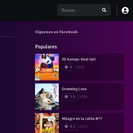
Síguenos en Facebook
Populares
3D Kanojo: Real Girl
8
2018
Drowning Love
5.9
2016
Milagro en la celda N°7
8.1
2013