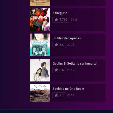
Kakegurui
7.765
2018
Un litro de lagrimas
8.4
2005
Goblin: El Solitario ser Inmortal
8.6
2016
Sachiiro no One Room
7.1
2018