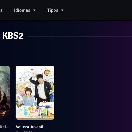
s
Idiomas
Tipos
KBS2
Descendientes Del Sol
Belleza Juvenil
8.357
7