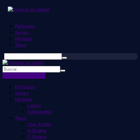
Peliculas
Series
Idiomas
Tipos
Ingresar
Registrarse
Peliculas
Series
Idiomas
Latino
Subespañol
Tipos
Live Actión
K-Drama
C-Drama