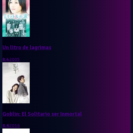
Un litro de lagrimas
8.4
2005
Goblin: El Solitario ser Inmortal
8.6
2016