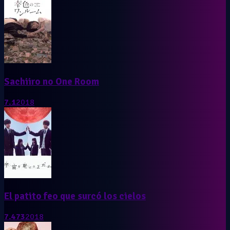
Sachiiro no One Room
7.1
2018
El patito feo que surcó los cielos
7.473
2018