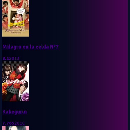
Milagro en la celda N°7
8.1
2013
Kakegurui
7.765
2018