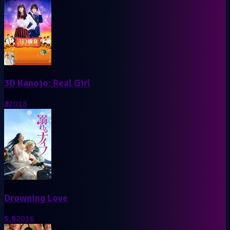
3D Kanojo: Real Girl
8
2018
Drowning Love
5.9
2016