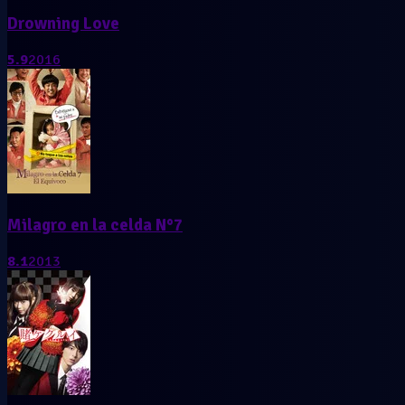
Drowning Love
5.9
2016
Milagro en la celda N°7
8.1
2013