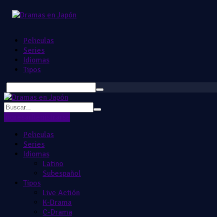
Peliculas
Series
Idiomas
Tipos
Ingresar
Registrarse
Peliculas
Series
Idiomas
Latino
Subespañol
Tipos
Live Actión
K-Drama
C-Drama