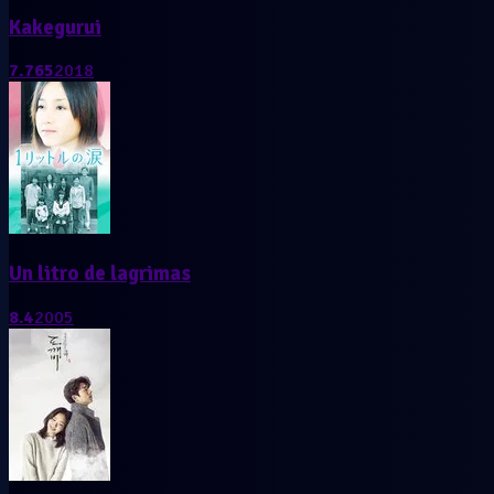
Kakegurui
7.765
2018
Un litro de lagrimas
8.4
2005