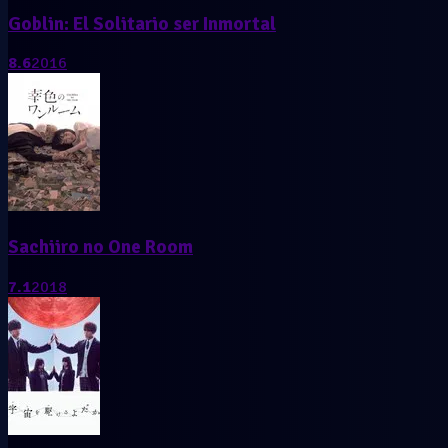
Goblin: El Solitario ser Inmortal
8.6
2016
Sachiiro no One Room
7.1
2018