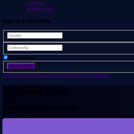
J-Drama
Reality Show
Ingrese a su cuenta
Recuérdame
Registre una nueva cuenta
¿Perdiste tu contraseña?
An Seung-gyun
Añadido recientemente