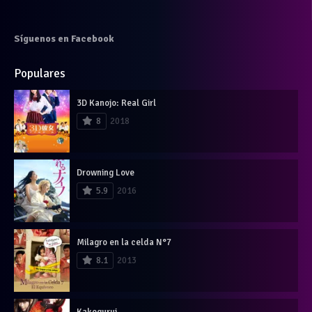
Síguenos en Facebook
Populares
3D Kanojo: Real Girl
8
2018
Drowning Love
5.9
2016
Milagro en la celda N°7
8.1
2013
Kakegurui