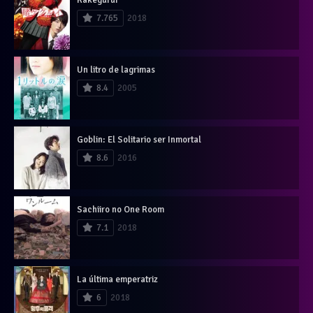
7.765
2018
Un litro de lagrimas
8.4
2005
Goblin: El Solitario ser Inmortal
8.6
2016
Sachiiro no One Room
7.1
2018
La última emperatriz
6
2018