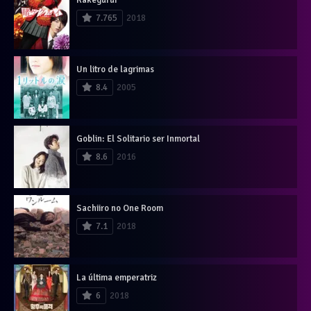
7.765
2018
Un litro de lagrimas
8.4
2005
Goblin: El Solitario ser Inmortal
8.6
2016
Sachiiro no One Room
7.1
2018
La última emperatriz
6
2018