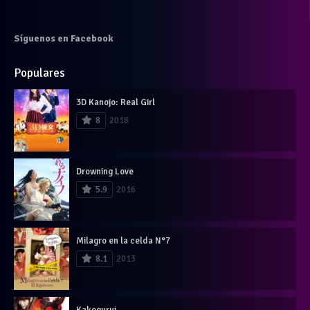
Síguenos en Facebook
Populares
3D Kanojo: Real Girl
8
2018
Drowning Love
5.9
2016
Milagro en la celda N°7
8.1
2013
Kakegurui