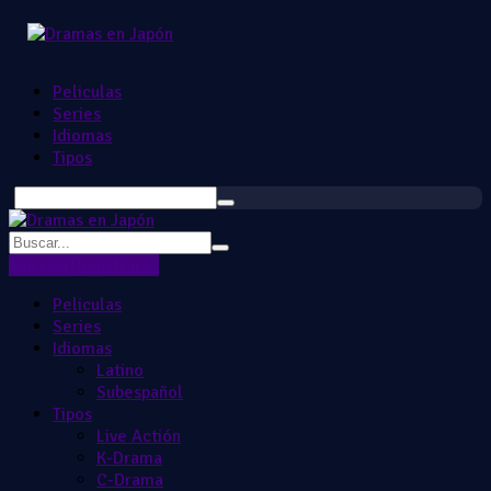
Peliculas
Series
Idiomas
Tipos
Ingresar
Registrarse
Peliculas
Series
Idiomas
Latino
Subespañol
Tipos
Live Actión
K-Drama
C-Drama