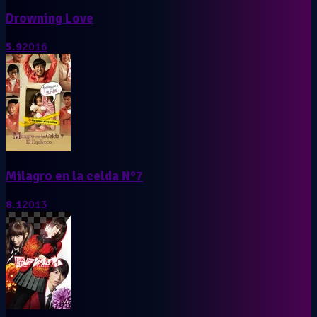
Drowning Love
5.9
2016
Milagro en la celda N°7
8.1
2013