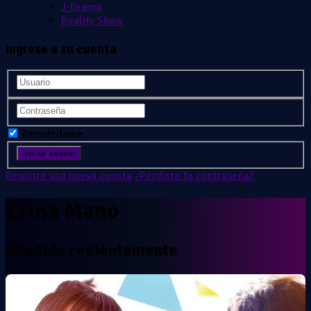
J-Drama
Reality Show
Ingrese a su cuenta
Recuérdame
Registre una nueva cuenta
¿Perdiste tu contraseña?
Erina Mano
Añadido recientemente