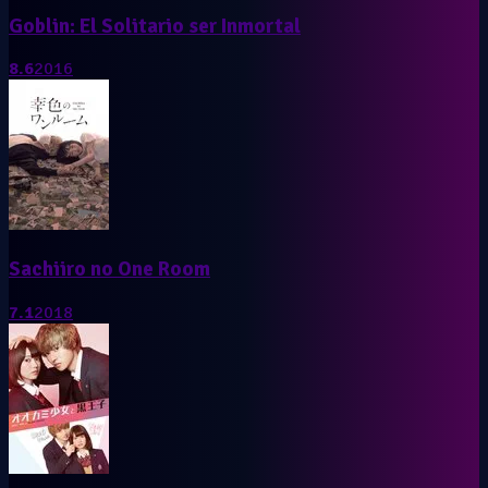
Goblin: El Solitario ser Inmortal
8.6
2016
Sachiiro no One Room
7.1
2018