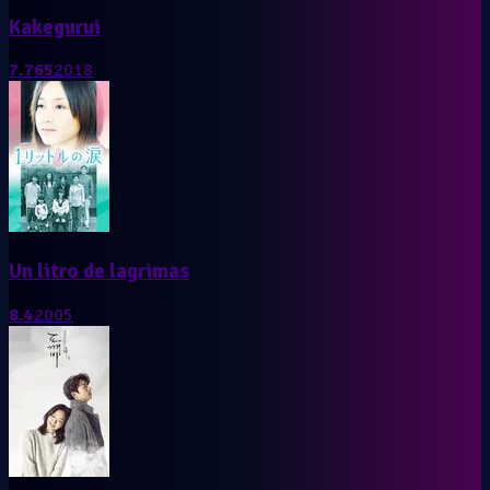
Kakegurui
7.765
2018
Un litro de lagrimas
8.4
2005