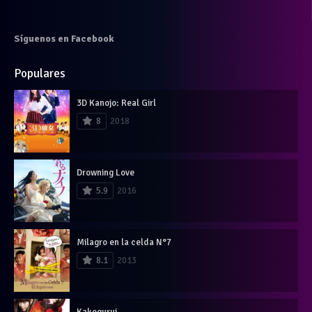
Síguenos en Facebook
Populares
3D Kanojo: Real Girl
8
2018
Drowning Love
5.9
2016
Milagro en la celda N°7
8.1
2013
Kakegurui