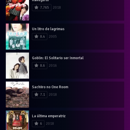
7.765
2018
Un litro de lagrimas
8.4
2005
Goblin: El Solitario ser Inmortal
8.6
2016
Sachiiro no One Room
7.1
2018
La última emperatriz
6
2018