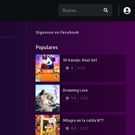
Síguenos en Facebook
Populares
3D Kanojo: Real Girl
8
2018
Drowning Love
5.9
2016
Milagro en la celda N°7
8.1
2013