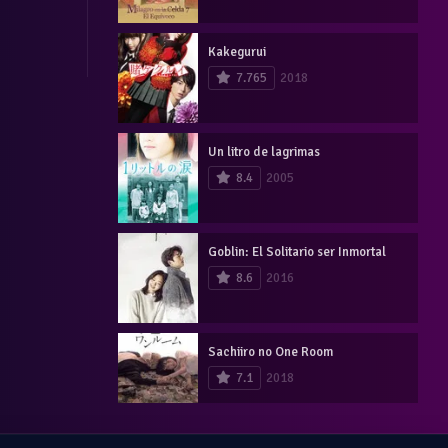
Kakegurui
7.765
2018
Un litro de lagrimas
8.4
2005
Goblin: El Solitario ser Inmortal
8.6
2016
Sachiiro no One Room
7.1
2018