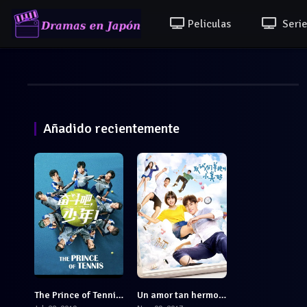
Peliculas
Serie
Añadido recientemente
The Prince of Tennis: Match! Tennis Juniors
Un amor tan hermoso
7.9
7.7