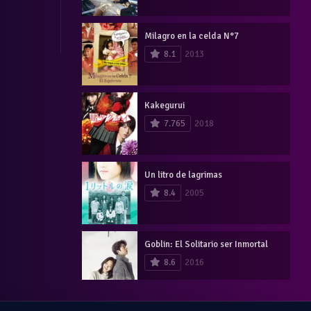
Milagro en la celda N°7
8.1
2013
Kakegurui
7.765
2018
Un litro de lagrimas
8.4
2005
Goblin: El Solitario ser Inmortal
8.6
2016