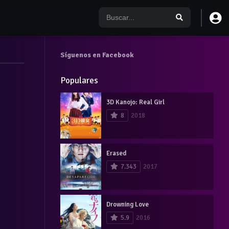
Síguenos en Facebook
Populares
3D Kanojo: Real Girl
8
2018
Erased
7.343
2017
Drowning Love
5.9
2016