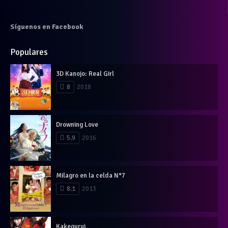
Síguenos en Facebook
Populares
3D Kanojo: Real Girl
8
2018
Drowning Love
5.9
2016
Milagro en la celda N°7
8.1
2013
Kakegurui