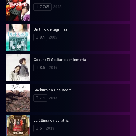
7.765
2018
Un litro de lagrimas
8.4
2005
Goblin: El Solitario ser Inmortal
8.6
2016
Sachiiro no One Room
7.1
2018
La última emperatriz
6
2018