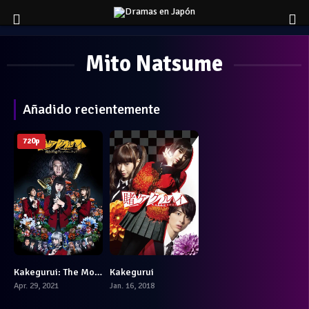
Mito Natsume
Añadido recientemente
720p
Kakegurui: The Movie Part 2
Kakegurui
6.3
7.765
Apr. 29, 2021
Jan. 16, 2018