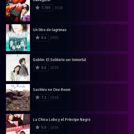
7.765
2018
Un litro de lagrimas
8.4
2005
Goblin: El Solitario ser Inmortal
8.6
2016
Sachiiro no One Room
7.1
2018
La Chica Lobo y el Príncipe Negro
5.9
2016