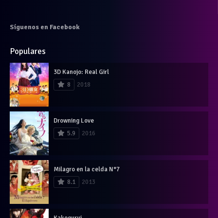
Síguenos en Facebook
Populares
3D Kanojo: Real Girl
8
2018
Drowning Love
5.9
2016
Milagro en la celda N°7
8.1
2013
Kakegurui