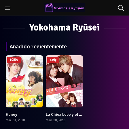
Yokohama Ryūsei
Añadido recientemente
1080p
720p
Honey
La Chica Lobo y el Príncipe Negro
6
5.9
Mar. 31, 2018
May. 28, 2016