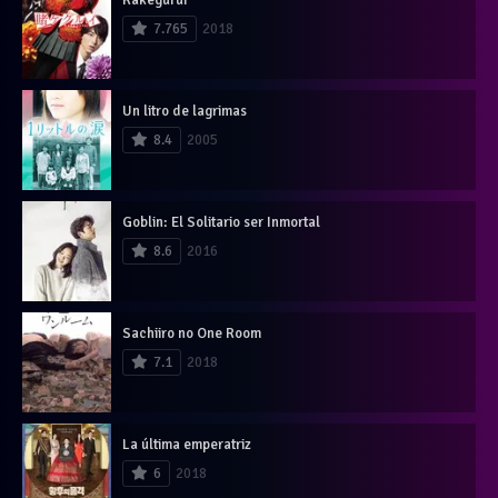
7.765
2018
Un litro de lagrimas
8.4
2005
Goblin: El Solitario ser Inmortal
8.6
2016
Sachiiro no One Room
7.1
2018
La última emperatriz
6
2018