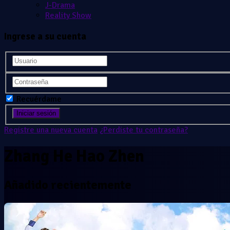
J-Drama
Reality Show
Ingrese a su cuenta
Recuérdame
Registre una nueva cuenta
¿Perdiste tu contraseña?
Zhang He Hao Zhen
Añadido recientemente