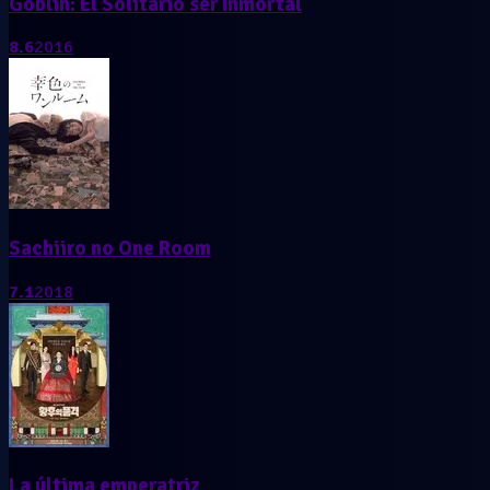
Goblin: El Solitario ser Inmortal
8.6
2016
Sachiiro no One Room
7.1
2018
La última emperatriz