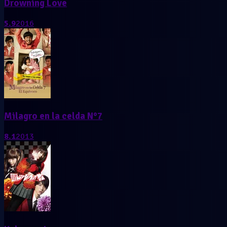
Drowning Love
5.9
2016
Milagro en la celda N°7
8.1
2013