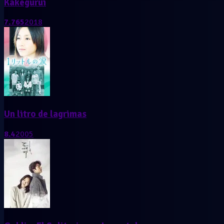
Kakegurui
7.765
2018
Un litro de lagrimas
8.4
2005