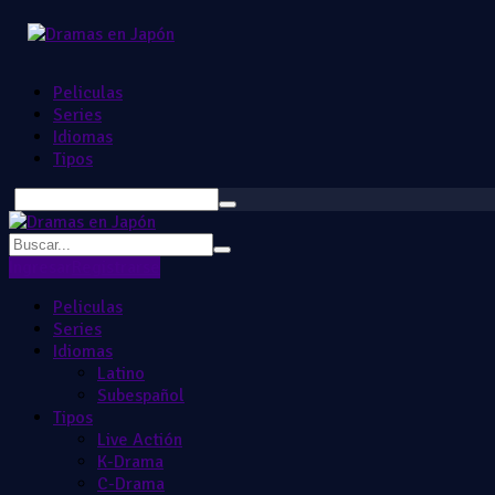
Peliculas
Series
Idiomas
Tipos
Ingresar
Registrarse
Peliculas
Series
Idiomas
Latino
Subespañol
Tipos
Live Actión
K-Drama
C-Drama