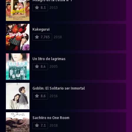
8.1
2013
Kakegurui
7.765
2018
Un litro de lagrimas
8.4
2005
Goblin: El Solitario ser Inmortal
8.6
2016
Sachiiro no One Room
7.1
2018