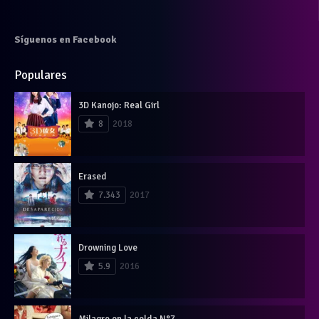
Síguenos en Facebook
Populares
3D Kanojo: Real Girl
8
2018
Erased
7.343
2017
Drowning Love
5.9
2016
Milagro en la celda N°7