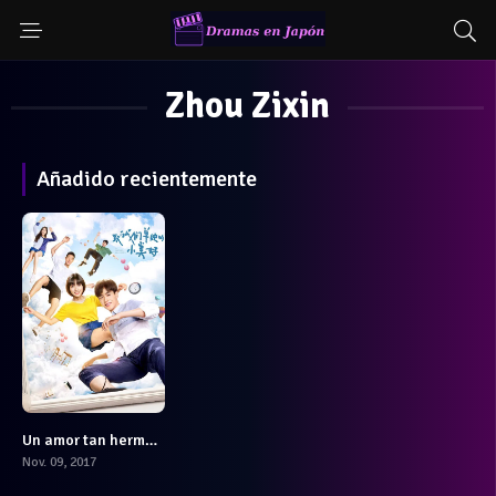
Zhou Zixin
Añadido recientemente
Un amor tan hermoso
7.7
Nov. 09, 2017