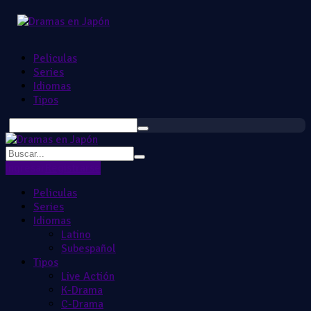
Peliculas
Series
Idiomas
Tipos
Ingresar
Registrarse
Peliculas
Series
Idiomas
Latino
Subespañol
Tipos
Live Actión
K-Drama
C-Drama