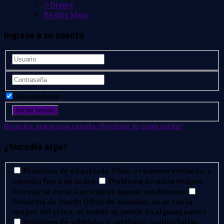
J-Drama
Reality Show
Ingrese a su cuenta
Recuérdame
Registre una nueva cuenta
¿Perdiste tu contraseña?
¿Sucedió algo?
Problema de etiquetado
Título o resumen erróneos, o
episodio fuera de orden
Problema de vídeo
Imagen
borrosa, se corta o no está en buenas condiciones
Problema de sonido
Difícil de escuchar, no va con la
imagen del video, el sonido se pierde en algunas partes
Problema de subtítulos o subtítulos ocultos
Faltan,