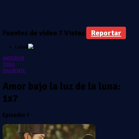
Fuentes de vídeo
7 Vistas
Reportar
Latino
ANTERIOR
TODO
SIGUIENTE
Amor bajo la luz de la luna:
1x7
Episodio 7