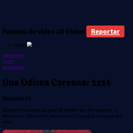
Fuentes de vídeo
20 Vistas
Reportar
Latino
ANTERIOR
TODO
SIGUIENTE
Una Odisea Coreana: 1x14
Episodio 14
Asanyeo le ordena al general Winter que le recupere el
incensario. Seon-mi le menciona a O-gong la campana del
amor.