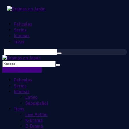
Peliculas
Series
Idiomas
Tipos
Ingresar
Registrarse
Peliculas
Series
Idiomas
Latino
Subespañol
Tipos
Live Actión
K-Drama
C-Drama