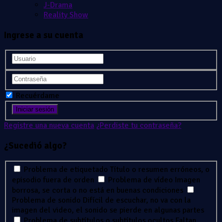
J-Drama
Reality Show
Ingrese a su cuenta
Recuérdame
Registre una nueva cuenta
¿Perdiste tu contraseña?
¿Sucedió algo?
Problema de etiquetado
Título o resumen erróneos, o
episodio fuera de orden
Problema de vídeo
Imagen
borrosa, se corta o no está en buenas condiciones
Problema de sonido
Difícil de escuchar, no va con la
imagen del video, el sonido se pierde en algunas partes
Problema de subtítulos o subtítulos ocultos
Faltan,