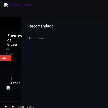
Peliculas
Series
Idiomas
Tipos
Recomendado
Fuentes
Anuncios
de
vídeo
21
Vistas
portar
Latino
SIGUIENTE