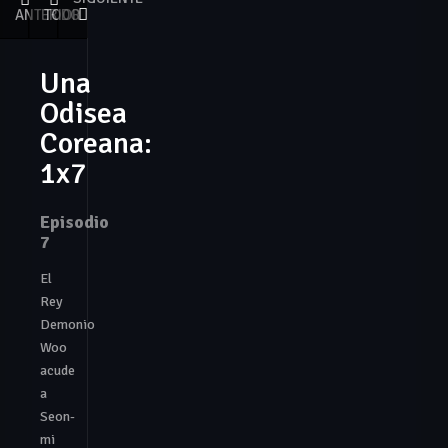
ANTERIOR
TODO
Una
Odisea
Coreana:
1x7
Episodio
7
El
Rey
Demonio
Woo
acude
a
Seon-
mi