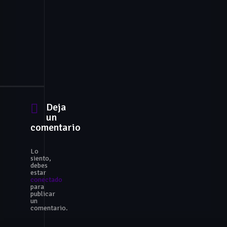
Episodio 4
1
-
4
Jan. 13, 2018
Episodio 5
1
-
5
Deja
un
Jan. 14, 2018
comentario
Episodio 6
1
-
6
Lo
siento,
debes
estar
conectado
Jan. 20, 2018
para
publicar
Episodio 7
1
un
-
comentario.
7