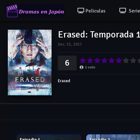
Peliculas
Serie
Erased: Temporada 
Dec. 15, 2017
6
1
voto
Erased
Dec. 15, 2017
Dec. 15, 2017
Episodio 1
Episodio 2