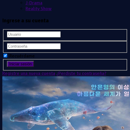
J-Drama
Reality Show
Ingrese a su cuenta
Recuérdame
Registre una nueva cuenta
¿Perdiste tu contraseña?