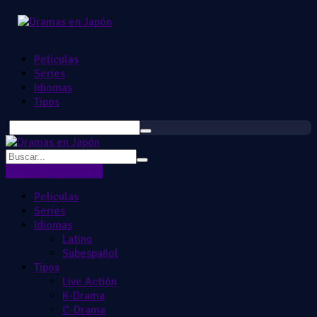
Peliculas
Series
Idiomas
Tipos
Ingresar
Registrarse
Peliculas
Series
Idiomas
Latino
Subespañol
Tipos
Live Actión
K-Drama
C-Drama