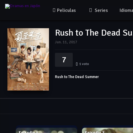
Peliculas
Series
Idiom
Rush to The Dead S
Jun. 11, 2017
7
1
voto
Rush to The Dead Summer
Jun. 11, 2017
Jun. 11, 2017
Episodio 1
Episodio 2