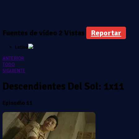
Fuentes de vídeo
2 Vistas
Reportar
Latino
ANTERIOR
TODO
SIGUIENTE
Descendientes Del Sol: 1x11
Episodio 11