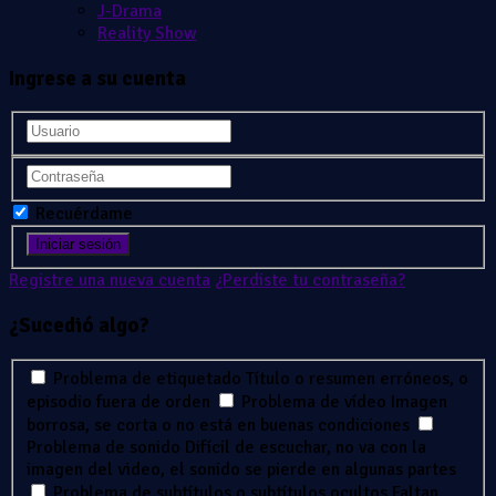
J-Drama
Reality Show
Ingrese a su cuenta
Recuérdame
Registre una nueva cuenta
¿Perdiste tu contraseña?
¿Sucedió algo?
Problema de etiquetado
Título o resumen erróneos, o
episodio fuera de orden
Problema de vídeo
Imagen
borrosa, se corta o no está en buenas condiciones
Problema de sonido
Difícil de escuchar, no va con la
imagen del video, el sonido se pierde en algunas partes
Problema de subtítulos o subtítulos ocultos
Faltan,