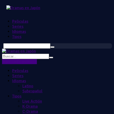
Peliculas
Series
Idiomas
Tipos
Ingresar
Registrarse
Peliculas
Series
Idiomas
Latino
Subespañol
Tipos
Live Actión
K-Drama
C-Drama