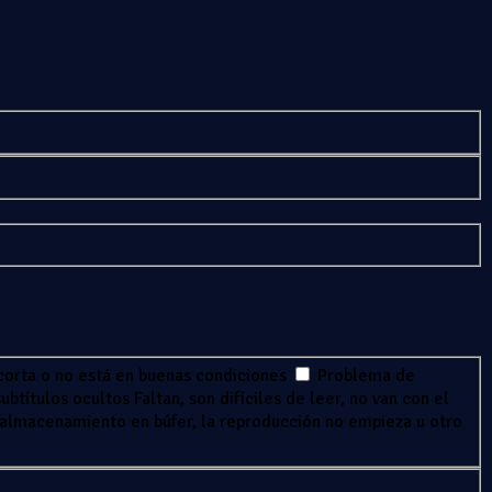
corta o no está en buenas condiciones
Problema de
ubtítulos ocultos
Faltan, son difíciles de leer, no van con el
 almacenamiento en búfer, la reproducción no empieza u otro