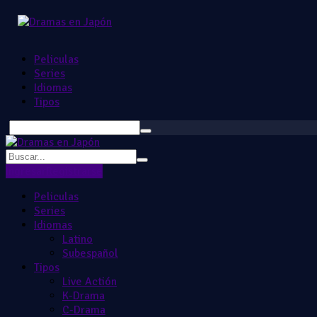
Peliculas
Series
Idiomas
Tipos
Ingresar
Registrarse
Peliculas
Series
Idiomas
Latino
Subespañol
Tipos
Live Actión
K-Drama
C-Drama