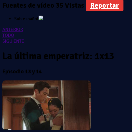
Fuentes de vídeo
35 Vistas
Reportar
Sub español
ANTERIOR
TODO
SIGUIENTE
La última emperatriz: 1x13
Episodio 13 y 14