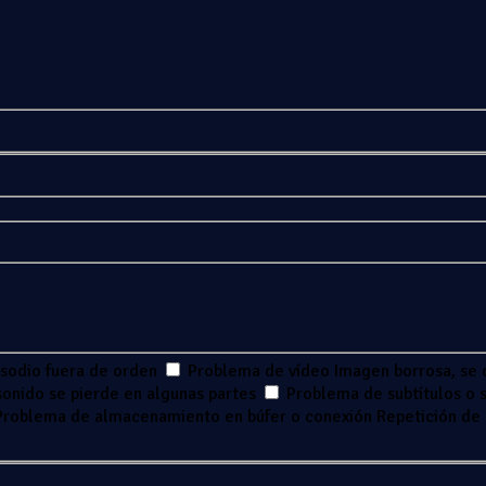
isodio fuera de orden
Problema de vídeo
Imagen borrosa, se 
 sonido se pierde en algunas partes
Problema de subtítulos o s
Problema de almacenamiento en búfer o conexión
Repetición de