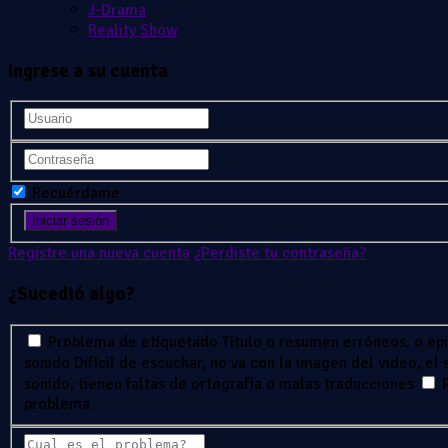
J-Drama
Reality Show
Ingrese a su cuenta
Recuérdame
Registre una nueva cuenta
¿Perdiste tu contraseña?
¿Sucedió algo?
Problema de etiquetado
Título o resumen erróneos, o ep
sonido
Difícil de escuchar, no va con la imagen del video, el
sonido, tienen faltas de ortografía o malas traducciones
problema