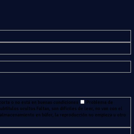
corta o no está en buenas condiciones
Problema de
ubtítulos ocultos
Faltan, son difíciles de leer, no van con el
 almacenamiento en búfer, la reproducción no empieza u otro