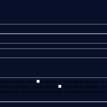
isodio fuera de orden
Problema de vídeo
Imagen borrosa, se 
 sonido se pierde en algunas partes
Problema de subtítulos o s
Problema de almacenamiento en búfer o conexión
Repetición de