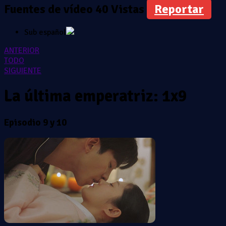
Fuentes de vídeo
40 Vistas
Reportar
Sub español
ANTERIOR
TODO
SIGUIENTE
La última emperatriz: 1x9
Episodio 9 y 10