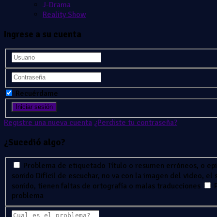
J-Drama
Reality Show
Ingrese a su cuenta
Recuérdame
Registre una nueva cuenta
¿Perdiste tu contraseña?
¿Sucedió algo?
Problema de etiquetado
Título o resumen erróneos, o ep
sonido
Difícil de escuchar, no va con la imagen del video, el
sonido, tienen faltas de ortografía o malas traducciones
problema