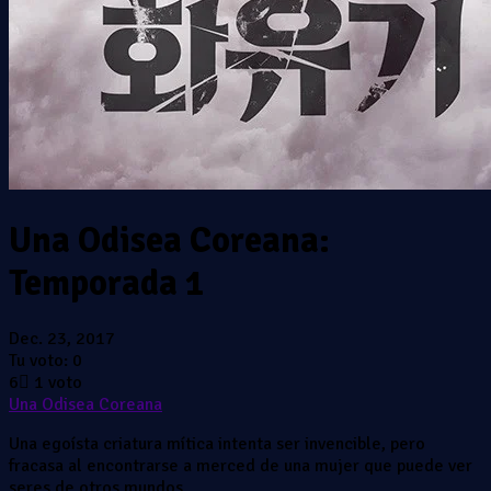
Una Odisea Coreana:
Temporada 1
Dec. 23, 2017
Tu voto:
0
6
1
voto
Una Odisea Coreana
Una egoísta criatura mítica intenta ser invencible, pero
fracasa al encontrarse a merced de una mujer que puede ver
seres de otros mundos.