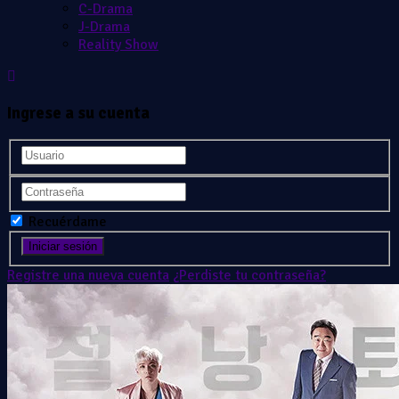
C-Drama
J-Drama
Reality Show
Ingrese a su cuenta
Recuérdame
Registre una nueva cuenta
¿Perdiste tu contraseña?