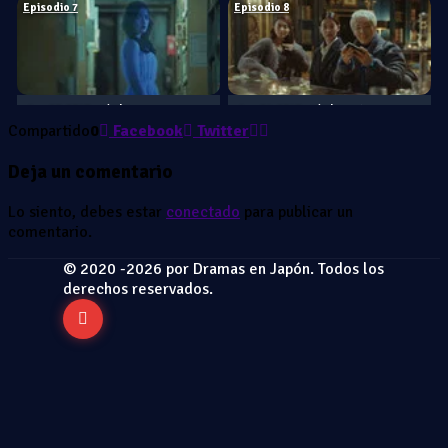
Episodio 7
Episodio 8
Jan. 20, 2018
1 - 7
Jan. 21, 2018
1 - 8
Compartido
0
Facebook
Twitter
Episodio 9
Episodio 10
Deja un comentario
Lo siento, debes estar
conectado
para publicar un
comentario.
Jan. 27, 2018
1 - 9
Jan. 28, 2018
1 - 10
© 2020 -2026 por Dramas en Japón. Todos los
Episodio 11
Episodio 12
derechos reservados.
Feb. 03, 2018
1 - 11
Feb. 04, 2018
1 - 12
Episodio 13
Episodio 14