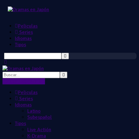
Peliculas
Series
Idiomas
Tipos
Ingresar
Registrarse
Peliculas
Series
Idiomas
Latino
Subespañol
Tipos
Live Actión
K-Drama