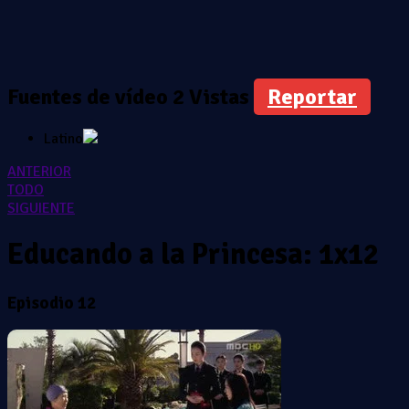
Fuentes de vídeo
2 Vistas
Reportar
Latino
ANTERIOR
TODO
SIGUIENTE
Educando a la Princesa: 1x12
Episodio 12