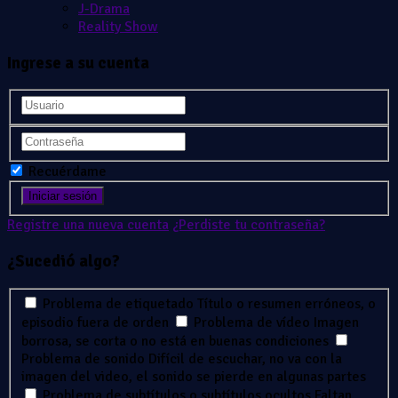
J-Drama
Reality Show
Ingrese a su cuenta
Recuérdame
Registre una nueva cuenta
¿Perdiste tu contraseña?
¿Sucedió algo?
Problema de etiquetado
Título o resumen erróneos, o
episodio fuera de orden
Problema de vídeo
Imagen
borrosa, se corta o no está en buenas condiciones
Problema de sonido
Difícil de escuchar, no va con la
imagen del video, el sonido se pierde en algunas partes
Problema de subtítulos o subtítulos ocultos
Faltan,