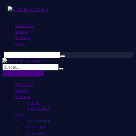
Peliculas
Series
Idiomas
Tipos
Ingresar
Registrarse
Peliculas
Series
Idiomas
Latino
Subespañol
Tipos
Live Actión
K-Drama
C-Drama