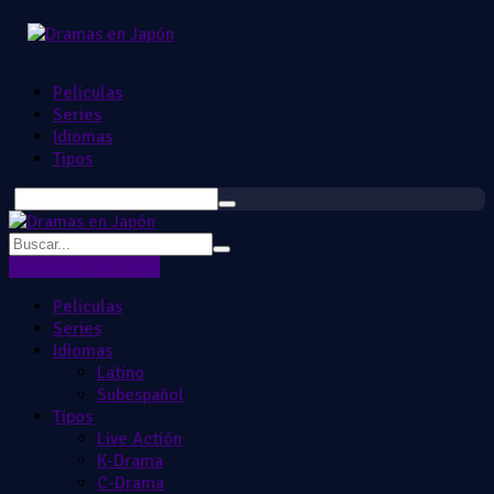
Peliculas
Series
Idiomas
Tipos
Ingresar
Registrarse
Peliculas
Series
Idiomas
Latino
Subespañol
Tipos
Live Actión
K-Drama
C-Drama