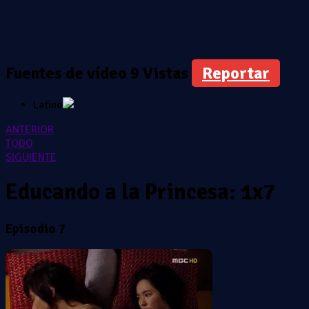
Fuentes de vídeo
9 Vistas
Reportar
Latino
ANTERIOR
TODO
SIGUIENTE
Educando a la Princesa: 1x7
Episodio 7