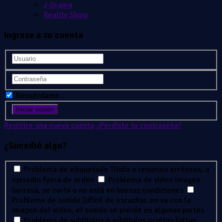
J-Drama
Reality Show
Ingrese a su cuenta
Recuérdame
Registre una nueva cuenta
¿Perdiste tu contraseña?
¿Sucedió algo?
Problema de etiquetado
Título o resumen erróneos, o
episodio fuera de orden
Problema de vídeo
Imagen
borrosa, se corta o no está en buenas condiciones
Problema de sonido
Difícil de escuchar, no va con la
imagen del video, el sonido se pierde en algunas partes
Problema de subtítulos o subtítulos ocultos
Faltan,